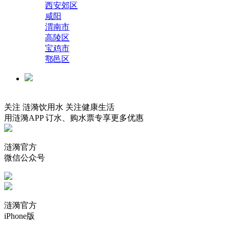
西安郊区
咸阳
渭南市
高陵区
宝鸡市
鄠邑区
陕ICP备15006689号-1
关注 涟漪饮用水 关注健康生活
用涟漪APP 订水、购水票专享更多优惠
涟漪官方
微信公众号
涟漪官方
iPhone版