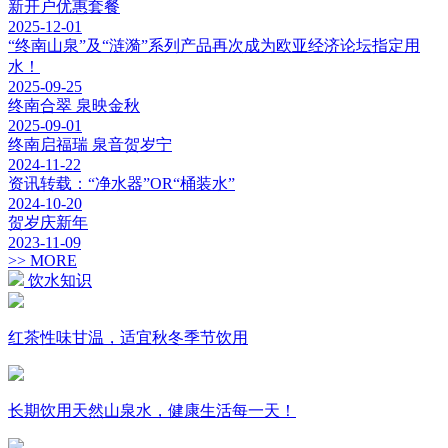
新开户优惠套餐
2025-12-01
“终南山泉”及“涟漪”系列产品再次成为欧亚经济论坛指定用
水！
2025-09-25
终南合翠 泉映金秋
2025-09-01
终南启福瑞 泉音贺岁宁
2024-11-22
资讯转载：“净水器”OR“桶装水”
2024-10-20
贺岁庆新年
2023-11-09
>> MORE
饮水知识
红茶性味甘温，适宜秋冬季节饮用
长期饮用天然山泉水，健康生活每一天！