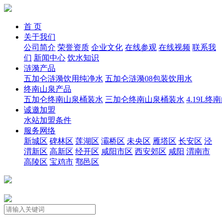
首 页
关于我们
公司简介
荣誉资质
企业文化
在线参观
在线视频
联系我
们
新闻中心
饮水知识
涟漪产品
五加仑涟漪饮用纯净水
五加仑涟漪08包装饮用水
终南山泉产品
五加仑终南山泉桶装水
三加仑终南山泉桶装水
4.19L
诚邀加盟
水站加盟条件
服务网络
新城区
碑林区
莲湖区
灞桥区
未央区
雁塔区
长安区
泾
渭新区
高新区
经开区
咸阳市区
西安郊区
咸阳
渭南市
高陵区
宝鸡市
鄠邑区